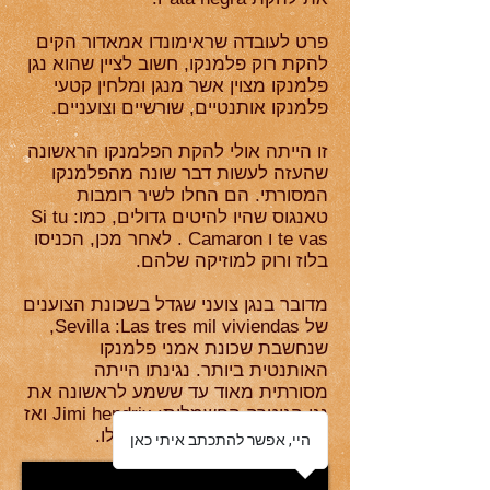
פרט לעובדה שראימונדו אמאדור הקים
להקת רוק פלמנקו, חשוב לציין שהוא נגן
פלמנקו מצוין אשר מנגן ומלחין קטעי
פלמנקו אותנטיים, שורשיים וצועניים.
זו הייתה אולי להקת הפלמנקו הראשונה
שהעזה לעשות דבר שונה מהפלמנקו
המסורתי. הם החלו לשיר רומבות
טאנגוס שהיו להיטים גדולים, כמו: Si tu
te vas ו Camaron . לאחר מכן, הכניסו
בלוז ורוק למוזיקה שלהם.
מדובר בנגן צועני שגדל בשכונת הצוענים
של Sevilla :Las tres mil viviendas,
שנחשבת שכונת אמני פלמנקו
האותנטית ביותר. נגינתו הייתה
מסורתית מאוד עד ששמע לראשונה את
נגן הגיטרה החשמלית: Jimi hendrix ואז
עשה את התפנית הגדולה שלו.
היי, אפשר להתכתב איתי כאן