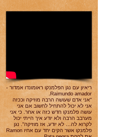
ריאיון עם נגן הפלמנקו ראומונדו אמדור -
Raimundo amador.
"אני אדם שעושה הרבה מוזיקה וככזה
אני לא יכול להתחיל לחשוב אם אני
עושה פלמנקו חדש כזה או אחר. כי אני
מערבב הרבה ולא יודע איך הייתי יכול
לקרוא לה… לא יודע, אז מוזיקה". נגן
פלמנקו אשר הקים יחד עם אחיו Ramon
את להקת Pata negra.