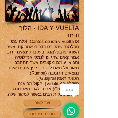
IDA Y VUELTA - הלוך
וחזור
או Cantes de ida y vuelta. אלה ענפי
הפלמנקושמקורם בדרום אמריקה, אשר
השתרשו בפלמנקו בעקבות ימאים דרום
אמריקאים שהגיעו לנמלי אנדלוסיה
והביאו עימם מקצבים אשר התחבבו
מאוד על האנדלוסים. מבין ענפים אלה
נמצאים הרומבה (Rumba),
הגואחיראס(Guajiras),
הוידליטה(Vidalita) והקולומביאנה
(Colombiana) אם כי לגבי האחרונה
קיימים ספקות רבים באשר למקור שלה.
צור קשר
מכירת גיטרות