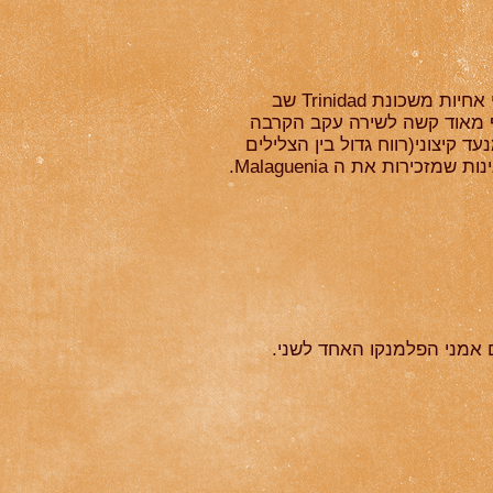
ענףפלמנקושמקורו בעיר Malaga שבדרום ספרד. שייך לקבוצת הפנדנגוס ויש הטוענים שמקורו בשתי אחיות משכונת Trinidad שב
Fandangos mala במשך היום. מדובר בענף מאוד קשה לשירה עקב הקרבה
יצוני(רווח גדול בין הצלילים