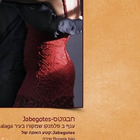
חבגוטס-Jabegotes
ענף ב פלמנקו שמקורו בעיר Malaga. ממשפחת הפנדנגוס(Fandangos). ענף זה כמעט אבד לגמרי ומעטים מבצעים אותו כיום.
Jabegotes:קטע האזנה של
Bonela hijo:שירה