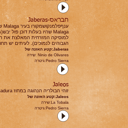
חבראס-Jaberas
למוסיקה המזרחית המאלצת את הזמר
הגבוהים לנמוכים). לעיתים יש תחושה שהזמר מזייף ונ
Jaberas:קטע האזנה של
Ninio de Olivares :שירה
Pedro Sierra:גיטרה
Jaleos
זוהי הבולריה הנהוגה במחוז Extremadura ונוחה מאוד לריקוד. זהו גם כינוי לקריאות העידוד שנותנים אמני הפלמנקו האחד לשני.
Jaleos:קטע האזנה של
La Tobala:שירה
Pedro Sierra:גיטרה