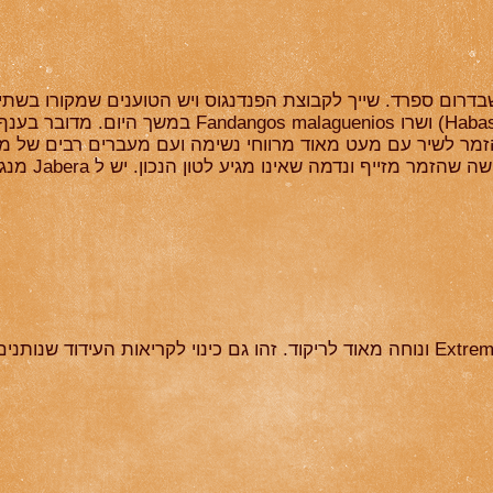
Malaga שהיו בעלות דוכן פול יבש(Habas) ושרו guenios
 לשיר עם מעט מאוד מרווחי נשימה ועם מעברים רבים של מנעד ק
דמה שאינו מגיע לטון הנכון. יש ל Jabera מנגינות שמזכירות את ה Malaguenia.