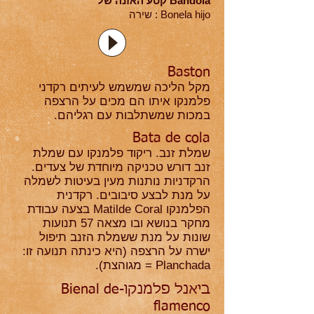
Bandola קטע האזנה של
Bonela hijo : שירה
Baston
מקל הליכה שמשמש לעיתים רקדני
פלמנקו איתו הם מכים על הרצפה
במכות שמשתלבות עם רגליהם.
Bata de cola
שמלת זנב. ריקוד פלמנקו עם שמלת
זנב דורש טכניקה מיוחדת של צעדים.
הרקדניות נותנות מעין בעיטות לשמלה
על מנת לבצע סיבובים. רקדנית
הפלמנקו Matilde Coral בצעה עבודת
מחקר בנושא ובו מצאה 57 תנועות
שונות על מנת ששמלת הזנב תיפול
ישרה על הרצפה (היא כינתה תנועה זו:
Planchada = מגוהצת).
ביאנל פלמנקו-Bienal de
flamenco