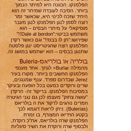
הפלמנקו. הכוונה היא למיתר הנמוך
ביותר. הסיבה לעובדה שמיתר זה הוא
היחיד שזכה לכינוי היא, שכאשר זמר
רוצה לסמן לנגן הפלמנקו לנגן מעבר
מוסיקאלי על מיתרי הבסים – הוא
משתמש בביטוי:"Dale al bordon!!"
שפירושו:"תן לו בבס!!" וגם כאשר רקדן
הפלמנקו רוצה שהגיטריסט ינגן פלסטה
שתנוגן בבסים – הוא ישתמש במושג זה.
בולריה או בולריאס-Buleria
מהמילה Burlar= לגחך. אחד מענפי
הפלמנקו החשובים ביותר. מקורו בעיר
Jerez שבדרום ספרד. ענף שמנגנים,
שרים ורוקדים כמעט בכל הופעה ובעיקר
במסיבות הפלמנקו. בריקוד זה- הרקדן
"עושה צחוק" מעצמו לכן גם נגני הגיטרה
וזמרים נוהגים לרקוד את ה בולריאס
(Bulerias). ניתן לראות דוגמא לכך
בקטע הוידיאו המצורף, בו זמרת
הפלמנקו שרה בולריאס, אח"כ רוקדת,
ולבסוף שרה ורוקדת את השיר סיגליות