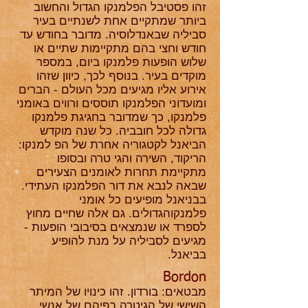
זהו פסטיבל הפלמנקו הגדול והחשוב
ביותר שמתקיים אחת לשנתיים בעיר
סביליה שבאנדלוסיה. מדובר בחודש עד
חודש וחצי בהם מתקיימות שתיים או
שלוש הופעות פלמנקו ביום, במספר
מוקדים בעיר. בנוסף לכך, כיוון שזהו
אירוע אליו מגיעים מכל העולם - הברים
ומועדוני הפלמנקו תוססים ורווים באומני
פלמנקו, כך שמדובר בחגיגת פלמנקו
גדולה לכל חובביה. כל שנה מוקדש
הביאנל לקטגוריה אחרת של הפ למנקו:
הריקוד, השירה והגי טרה ובסופו
מתקיימת תחרות לאומנים הצעירים
שבאה לנבא את דור הפלמנקו העתידי.
בבניאנל מופיעים כל אומני
פלמנקוהגדולים. גם אלה שחיים מחוץ
לספרד או שנמצאים בסיבובי הופעות -
מגיעים לסביליה על מנת להופיע
בביאנל.
Bordon
מבטאים: בורדון. זהו כינויו של המיתר
השישי של הגיטרה בפיהם של אנשי