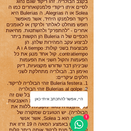
בקצב הבולריה. זהו ריקוד שגם נהוג
לסיים איתו ריקודי פלמנקואחרים כמו ה
Solea או ה Alegrias. ה Bulerias היא
ריקוד הפלמנקו היחיד, אשר מאפשר
חופש מוחלט לאלתר ולרקדן או לאומנים
אחרים - "להתפרק" ולהשתטות. מחיאות
הכפיים של ה Buleria הן הקשות ביתר
לביצוע עקב המהירות שלהן. הן
מבוצעות בשני קולות: A tiempo ו A
contratiempo. קול אחד מנגן את כל
הפעמות והקול השני את הפעמות
שביניהן דבר שדורש מקצועיות, דיוק
ואימון רב. הבולריה מתחלקת לשני
חלקים עיקריים:
1. Buleria festera זוהי הבולריה לריקוד.
2. Bulerias al golpe זוהי הבולריה
לשירה(Golpe=מכה) אשר קיבל שם זה
היי, אפשר להתכתב איתי כאן
עקב הליווי הקצבי של נקישות האצבעות
בשולחן(צורה מאוד מקובלת ללוות את
הבולריה). יש הטוענים שמקורה של
1
הבולריה הוא ב Solea, אשר אנשי
הפלמנקו באמצע המאה ה 19 זרזו את
קצבה על מנת לרקוד אותה ביתר קלות.