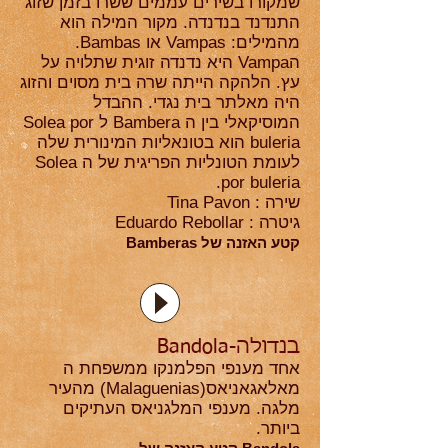
שמקורו בשירים עממים ששרו בזמן שזוג
התנדנד בנדנדה. מקור המילה הוא
מהמילים: Vampas או Bambas.
הVampa היא נדנדה זוגית שתלויה על
עץ. הלהקה הייתה שרה בית מסוים והזוג
היה מאלתר בית נגדי. ההבדל
המוסיקאלי בין ה Bambera ל Solea por
buleria הוא בטונאליות המינורית שלה
לעומת הטונליות הפריגית של ה Solea
por buleria.
Tina Pavon : שירה
Eduardo Rebollar : גיטרה
Bamberas קטע האזנה של
בנדולה-Bandola
אחד מענפי הפלמנקו ממשפחת ה
מאלאגאניאס(Malaguenias) מהעיר
מלגה. מענפי המלגניאס העתיקים
ביותר.