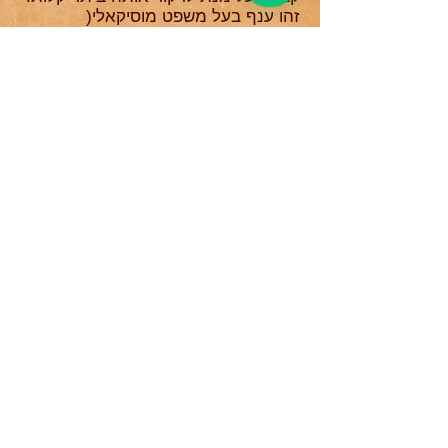
זהו ענף בעל משפט מוסיקאלי(
(Compasשל 12 פעימות המנוגן לרוב
בסולם פריגי ספרדי. אחד מסגנונות
הבולריה הוא ה Son de bulerias שנקרא
גם .Couple por buleria מדובר בשירים
ששרים אותם בקצב ובאווירת הבולריה.
במסיבות הבולריה יושבים במעגל וכל
אחד בתורו שר, מנגן או רוקד בזמן
שהקהל והסובבים אותו מעודדים אותו
בקריאות עידוד.
Bulerias de Jerez קטע האזנה של
Antonio
Agujeta :שירה
Alberto San Miguel :גיטרה
Bulerias de Cadiz קטע האזנה של
Tina Pavon :שירה
Eduardo Rebollar :גיטרה