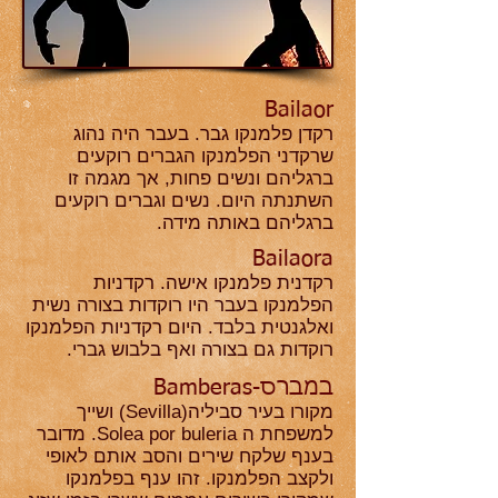
Bailaor
רקדן פלמנקו גבר. בעבר היה נהוג
שרקדני הפלמנקו הגברים רוקעים
ברגליהם ונשים פחות, אך מגמה זו
השתנתה היום. נשים וגברים רוקעים
ברגליהם באותה מידה.
Bailaora
רקדנית פלמנקו אישה. רקדניות
הפלמנקו בעבר היו רוקדות בצורה נשית
ואלגנטית בלבד. היום רקדניות הפלמנקו
רוקדות גם בצורה ואף בלבוש גברי.
במברס-Bamberas
מקורו בעיר סביליה(Sevilla) ושייך
למשפחת ה Solea por buleria. מדובר
בענף שלקח שירים והסב אותם לאופי
ולקצב הפלמנקו. זהו ענף בפלמנקו