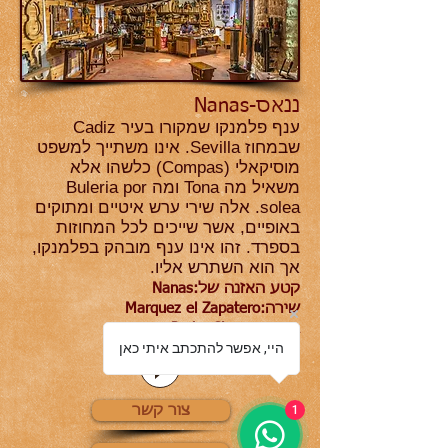
ננאס-Nanas
ענף פלמנקו שמקורו בעיר Cadiz
שבמחוז Sevilla. אינו משתייך למשפט
מוסיקאלי (Compas) כלשהו אלא
משאיל מה Tona ומה Buleria por
solea. אלה שירי ערש איטיים ומתוקים
באופיים, אשר שייכים לכל המחוזות
בספרד. זהו אינו ענף מובהק בפלמנקו,
אך הוא השתרש אליו.
Nanas:קטע האזנה של
Marquez el Zapatero:שירה
Pedro Sierra :גיטרה
היי, אפשר להתכתב איתי כאן
1
צור קשר