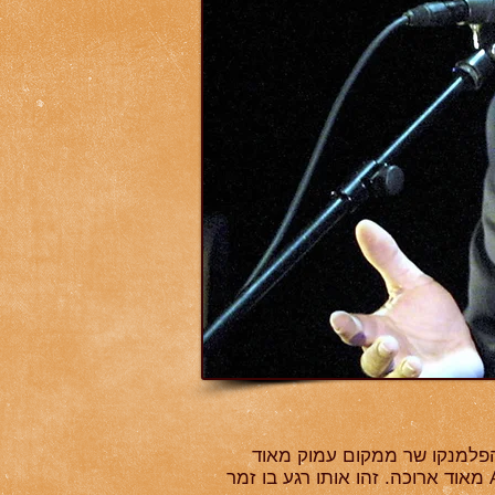
לונן. זה קורה כאשר זמר הפלמנקו שר ממקום עמוק מאוד
של כאב עד כדי כך שזה נשמע יותר כצעקה מאשר כשירה. זעקה זו היא גרונית ובהברה של Ayyyyyy מאוד ארוכה. זהו אותו רגע בו זמר