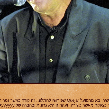
זוהי זעקת זמר הפלמנקו במהלך השיר. בא מהפועל Quejar שפירושו להת